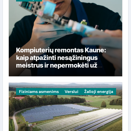
Kompiuterių remontas Kaune:
kaip atpažinti nesąžiningus
meistrus ir nepermokėti už
paslaugas
Fiziniams asmenims
Verslui
Žalioji energija