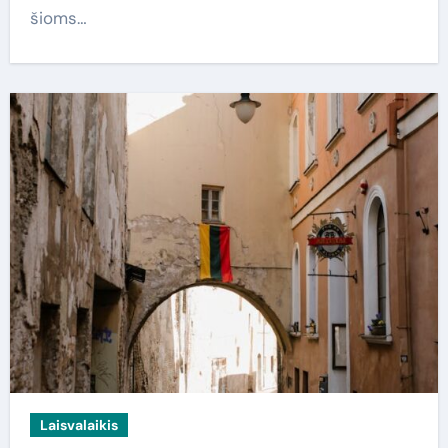
šioms…
Laisvalaikis