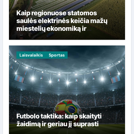
Kaip regionuose statomos
saulės elektrinės keičia mažų
miestelių ekonomiką ir
gyventojų sąskaitas
Laisvalaikis
Sportas
Futbolo taktika: kaip skaityti
žaidimą ir geriau jį suprasti