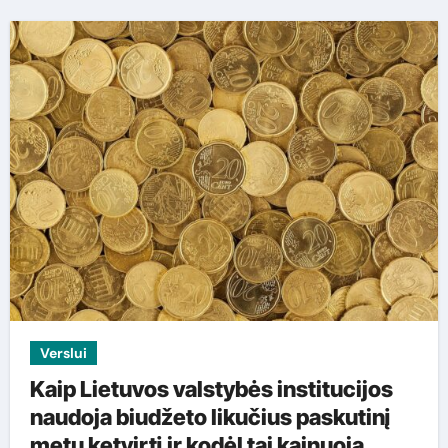
Verslui
Kaip Lietuvos valstybės institucijos
naudoja biudžeto likučius paskutinį
metų ketvirtį ir kodėl tai kainuoja