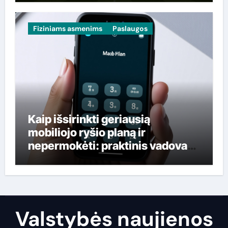
Fiziniams asmenims
Paslaugos
Kaip išsirinkti geriausią
mobiliojo ryšio planą ir
nepermokėti: praktinis vadovas
lietuviams
Valstybės naujienos