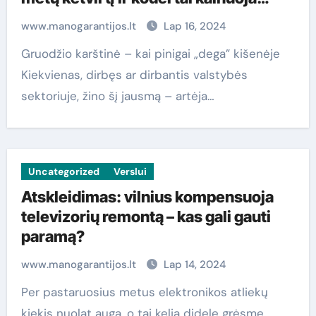
mokesčių mokėtojams milijonus
www.manogarantijos.lt
Lap 16, 2024
Gruodžio karštinė – kai pinigai „dega” kišenėje
Kiekvienas, dirbęs ar dirbantis valstybės
sektoriuje, žino šį jausmą – artėja…
Uncategorized
Verslui
Atskleidimas: vilnius kompensuoja
televizorių remontą – kas gali gauti
paramą?
www.manogarantijos.lt
Lap 14, 2024
Per pastaruosius metus elektronikos atliekų
kiekis nuolat auga, o tai kelia didelę grėsmę