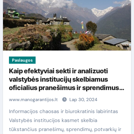
Paslaugos
Kaip efektyviai sekti ir analizuoti
valstybės institucijų skelbiamus
oficialius pranešimus ir sprendimus
2026 metais
www.manogarantijos.lt
Lap 30, 2024
Informacijos chaosas ir biurokratinis labirintas
Valstybės institucijos kasmet skelbia
tūkstančius pranešimų, sprendimų, potvarkių ir