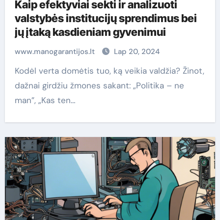
Kaip efektyviai sekti ir analizuoti
valstybės institucijų sprendimus bei
jų įtaką kasdieniam gyvenimui
www.manogarantijos.lt
Lap 20, 2024
Kodėl verta domėtis tuo, ką veikia valdžia? Žinot,
dažnai girdžiu žmones sakant: „Politika – ne
man”, „Kas ten…