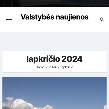
Skip
to
Valstybės naujienos
content
Apie viską garantuotai
lapkričio 2024
Home
2024
lapkričio