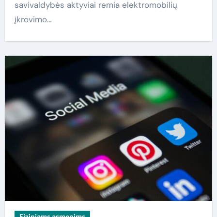
savivaldybės aktyviai remia elektromobilių
įkrovimo…
Fiziniams asmenims