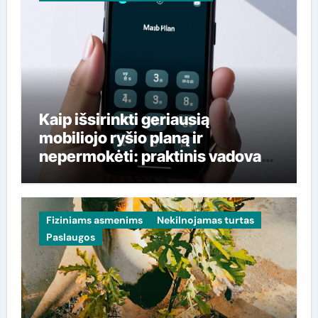
Kaip išsirinkti geriausią
mobiliojo ryšio planą ir
nepermokėti: praktinis vadovas
lietuviams
Fiziniams asmenims
Nekilnojamas turtas
Paslaugos