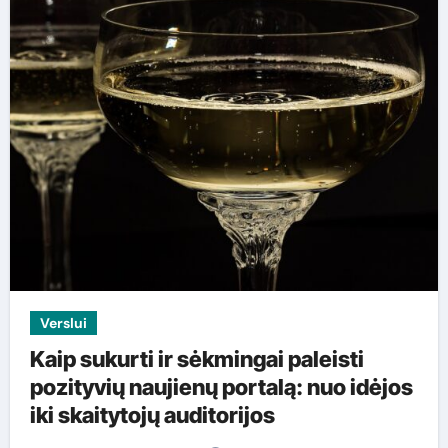
Verslui
Kaip sukurti ir sėkmingai paleisti
pozityvių naujienų portalą: nuo idėjos
iki skaitytojų auditorijos