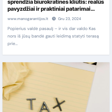
sprendžia biurokratines kliūtis: realūs
pavyzdžiai ir praktiniai patarimai
piliečiams
www.manogarantijos.lt
Gru 23, 2024
Popierius valdė pasaulį – ir vis dar valdo Kas
nors iš jūsų bandė gauti leidimą statyti terasą
prie…