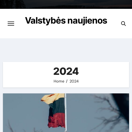
Skip
to
Valstybės naujienos
content
Apie viską garantuotai
2024
Home
2024