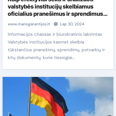
valstybės institucijų skelbiamus
oficialius pranešimus ir sprendimus
2026 metais
www.manogarantijos.lt
Lap 30, 2024
Informacijos chaosas ir biurokratinis labirintas
Valstybės institucijos kasmet skelbia
tūkstančius pranešimų, sprendimų, potvarkių ir
kitų dokumentų, kurie tiesiogiai…