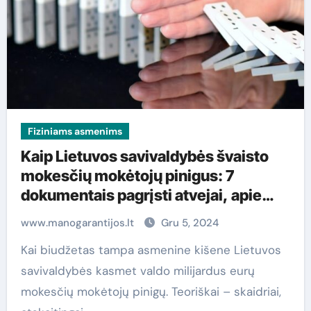
Fiziniams asmenims
Kaip Lietuvos savivaldybės švaisto
mokesčių mokėtojų pinigus: 7
dokumentais pagrįsti atvejai, apie
kuriuos valdžia tyliai nutyli
www.manogarantijos.lt
Gru 5, 2024
Kai biudžetas tampa asmenine kišene Lietuvos
savivaldybės kasmet valdo milijardus eurų
mokesčių mokėtojų pinigų. Teoriškai – skaidriai,