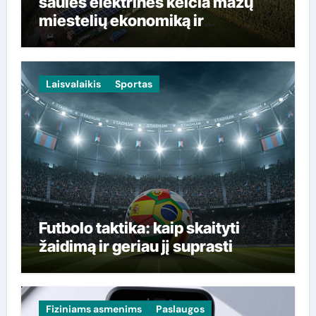
saulės elektrinės keičia mažų
miestelių ekonomiką ir
gyventojų sąskaitas
Laisvalaikis
Sportas
Futbolo taktika: kaip skaityti
žaidimą ir geriau jį suprasti
Fiziniams asmenims
Paslaugos