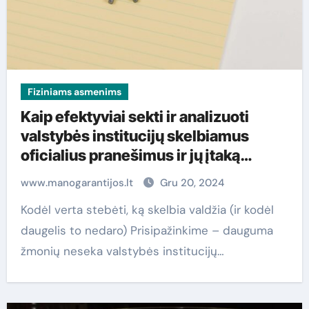
Fiziniams asmenims
Kaip efektyviai sekti ir analizuoti
valstybės institucijų skelbiamus
oficialius pranešimus ir jų įtaką
kasdieniam gyvenimui
www.manogarantijos.lt
Gru 20, 2024
Kodėl verta stebėti, ką skelbia valdžia (ir kodėl
daugelis to nedaro) Prisipažinkime – dauguma
žmonių neseka valstybės institucijų…