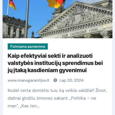
Fiziniams asmenims
Kaip efektyviai sekti ir analizuoti
valstybės institucijų sprendimus bei
jų įtaką kasdieniam gyvenimui
www.manogarantijos.lt
Lap 20, 2024
Kodėl verta domėtis tuo, ką veikia valdžia? Žinot,
dažnai girdžiu žmones sakant: „Politika – ne
man”, „Kas ten…