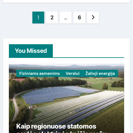
Įrašų
1
2
…
6
puslapiavimas
You Missed
Fiziniams asmenims
Verslui
Žalioji energija
Kaip regionuose statomos