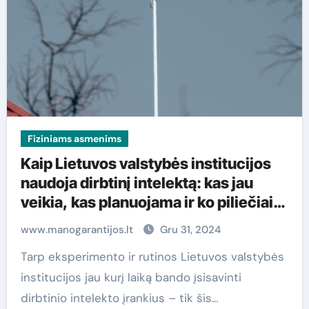
Fiziniams asmenims
Kaip Lietuvos valstybės institucijos
naudoja dirbtinį intelektą: kas jau
veikia, kas planuojama ir ko piliečiai
dar nežino
www.manogarantijos.lt
Gru 31, 2024
Tarp eksperimento ir rutinos Lietuvos valstybės
institucijos jau kurį laiką bando įsisavinti
dirbtinio intelekto įrankius – tik šis…