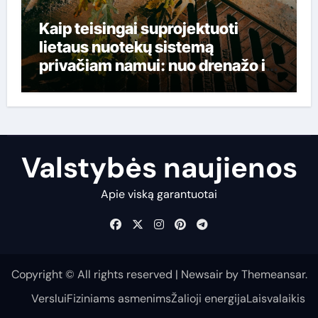
Kaip teisingai suprojektuoti
lietaus nuotekų sistemą
privačiam namui: nuo drenažo iki
valymo įrenginių
Valstybės naujienos
Apie viską garantuotai
Copyright © All rights reserved
|
Newsair
by
Themeansar
.
Verslui
Fiziniams asmenims
Žalioji energija
Laisvalaikis