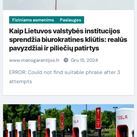
Fiziniams asmenims
Paslaugos
Kaip Lietuvos valstybės institucijos
sprendžia biurokratines kliūtis: realūs
pavyzdžiai ir piliečių patirtys
www.manogarantijos.lt
Gru 15, 2024
ERROR: Could not find suitable phrase after 3
attempts