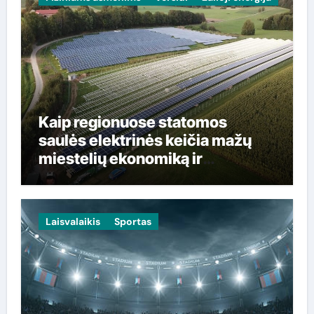
Kaip regionuose statomos
saulės elektrinės keičia mažų
miestelių ekonomiką ir
gyventojų sąskaitas
Laisvalaikis
Sportas