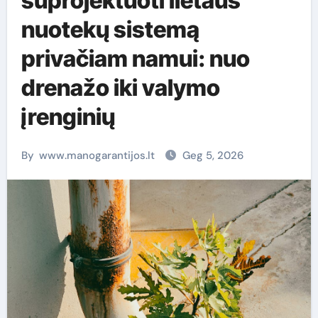
suprojektuoti lietaus
nuotekų sistemą
privačiam namui: nuo
drenažo iki valymo
įrenginių
By
www.manogarantijos.lt
Geg 5, 2026