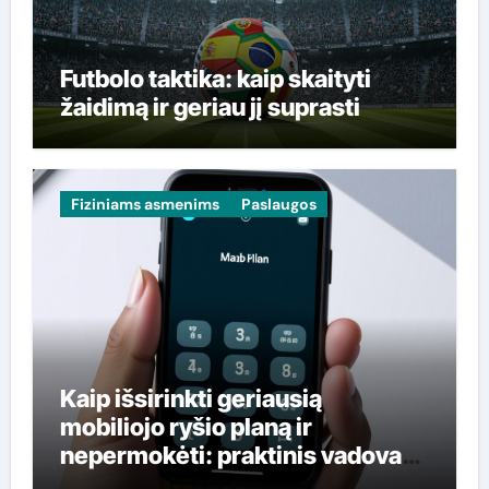
Futbolo taktika: kaip skaityti
žaidimą ir geriau jį suprasti
Fiziniams asmenims
Paslaugos
Kaip išsirinkti geriausią
mobiliojo ryšio planą ir
nepermokėti: praktinis vadovas
lietuviams