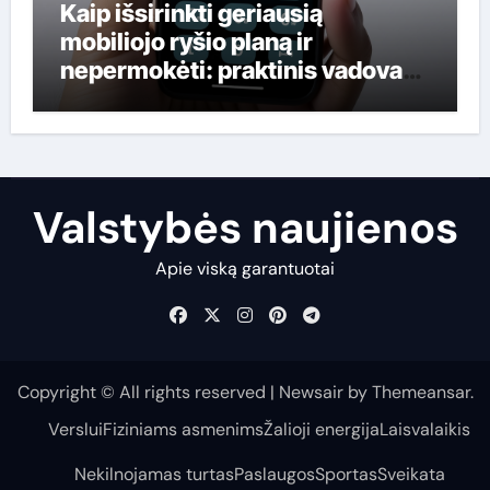
Kaip išsirinkti geriausią
mobiliojo ryšio planą ir
nepermokėti: praktinis vadovas
lietuviams
Valstybės naujienos
Apie viską garantuotai
Copyright © All rights reserved
|
Newsair
by
Themeansar
.
Verslui
Fiziniams asmenims
Žalioji energija
Laisvalaikis
Nekilnojamas turtas
Paslaugos
Sportas
Sveikata