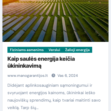
Fiziniams asmenims
Verslui
Žalioji energija
Kaip saulės energija keičia
ūkininkavimą
www.manogarantijos.lt
Vas 6, 2024
Didėjant aplinkosauginiam sąmoningumui ir
svyruojant energijos kainoms, ūkininkai ieško
naujoviškų sprendimų, kaip tvariai maitinti savo
veiklą. Tarp šių…