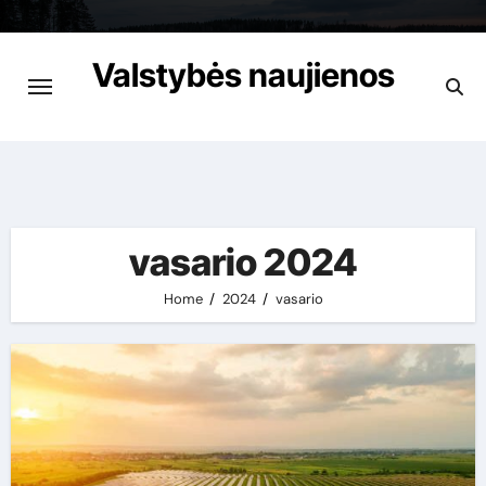
Skip
to
Valstybės naujienos
content
Apie viską garantuotai
vasario 2024
Home
2024
vasario