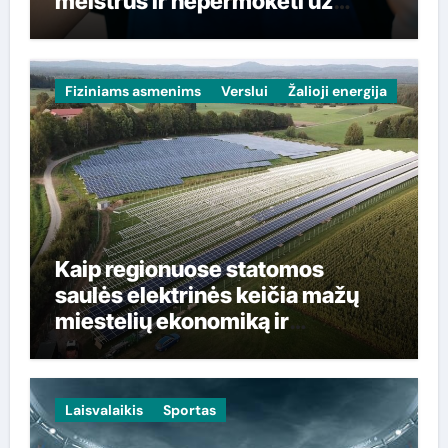
meistrus ir nepermokėti už
paslaugas
Fiziniams asmenims
Verslui
Žalioji energija
Kaip regionuose statomos
saulės elektrinės keičia mažų
miestelių ekonomiką ir
gyventojų sąskaitas
Laisvalaikis
Sportas