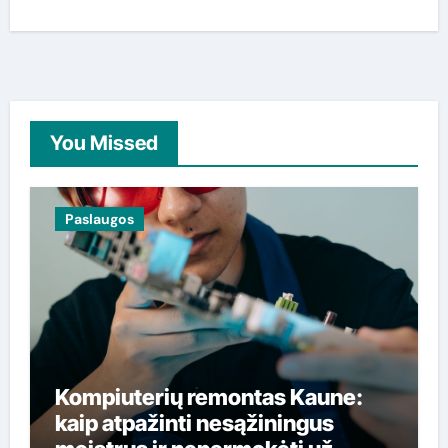
You Missed
Paslaugos
Kompiuterių remontas Kaune:
kaip atpažinti nesąžiningus