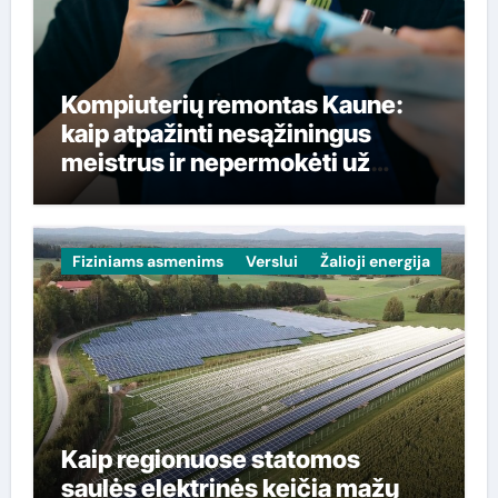
Kompiuterių remontas Kaune:
kaip atpažinti nesąžiningus
meistrus ir nepermokėti už
paslaugas
Fiziniams asmenims
Verslui
Žalioji energija
Kaip regionuose statomos
saulės elektrinės keičia mažų