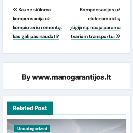
Navigacija
Kaune siūloma
Kompensacijos už
tarp
kompensacija už
elektromobilių
kompiuterių remontą:
įsigijimą: nauja parama
įrašų
kas gali pasinaudoti?
tvariam transportui
By
www.manogarantijos.lt
Related Post
Uncategorized