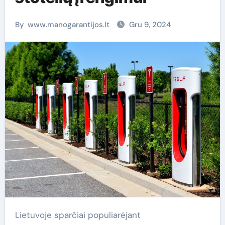
By
www.manogarantijos.lt
Gru 9, 2024
Lietuvoje sparčiai populiarėjant