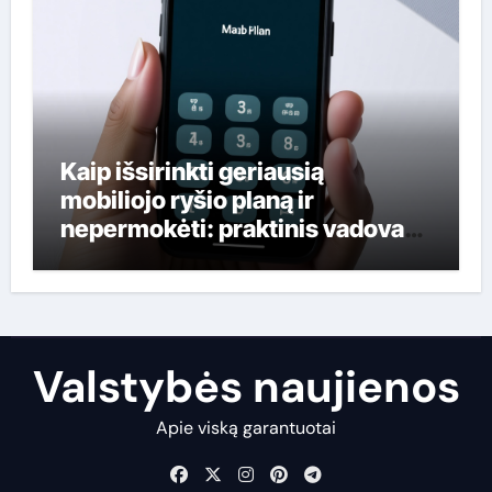
Kaip išsirinkti geriausią
mobiliojo ryšio planą ir
nepermokėti: praktinis vadovas
lietuviams
Valstybės naujienos
Apie viską garantuotai