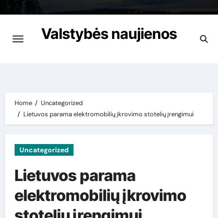
Skip
to
Valstybės naujienos
content
Apie viską garantuotai
Home
Uncategorized
Lietuvos parama elektromobilių įkrovimo stotelių įrengimui
Uncategorized
Lietuvos parama
elektromobilių įkrovimo
stotelių įrengimui