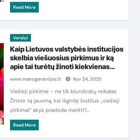
Read More
Verslui
Kaip Lietuvos valstybės institucijos
skelbia viešuosius pirkimus ir ką
apie tai turėtų žinoti kiekvienas
pilietis
www.manogarantijos.lt
Kov 24, 2025
Viešieji pirkimai – ne tik biurokratų reikalas
Žinote tą jausmą, kai išgirdę žodžius „viešieji
pirkimai” akys pradeda merkti?…
Read More