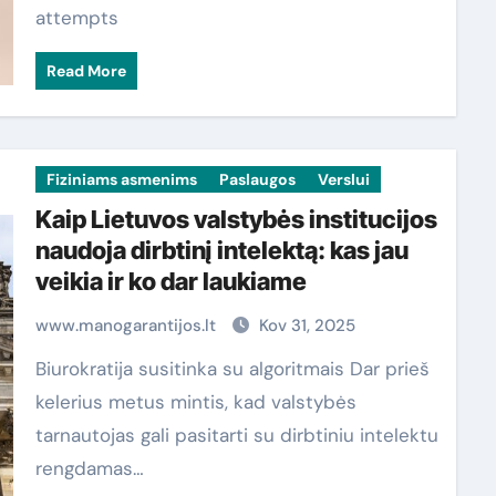
attempts
Read More
Fiziniams asmenims
Paslaugos
Verslui
Kaip Lietuvos valstybės institucijos
naudoja dirbtinį intelektą: kas jau
veikia ir ko dar laukiame
www.manogarantijos.lt
Kov 31, 2025
Biurokratija susitinka su algoritmais Dar prieš
kelerius metus mintis, kad valstybės
tarnautojas gali pasitarti su dirbtiniu intelektu
rengdamas…