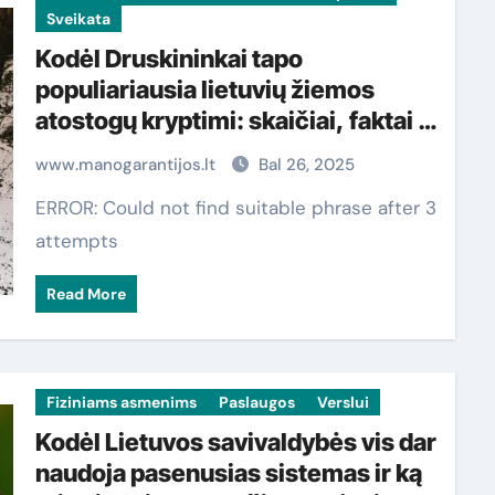
Sveikata
Kodėl Druskininkai tapo
populiariausia lietuvių žiemos
atostogų kryptimi: skaičiai, faktai ir
mažai žinomi kurortinio miesto
www.manogarantijos.lt
Bal 26, 2025
privalumai
ERROR: Could not find suitable phrase after 3
attempts
Read More
Fiziniams asmenims
Paslaugos
Verslui
Kodėl Lietuvos savivaldybės vis dar
naudoja pasenusias sistemas ir ką