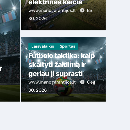
elektrinės keičia
mažų miestelių
www.manogarantijos.lt
Bir
ekonomiką ir
30, 2026
gyventojų sąskaitas
Laisvalaikis
Sportas
Futbolo taktika: kaip
ti geriausią mobiliojo ryšio
Ka
skaityti žaidimą ir
ermokėti: praktinis vadovas
nu
geriau jį suprasti
dr
www.manogarantijos.lt
Geg
t
Geg 11, 2026
30, 2026
www