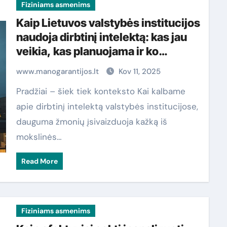
Fiziniams asmenims
Kaip Lietuvos valstybės institucijos
naudoja dirbtinį intelektą: kas jau
veikia, kas planuojama ir ko
piliečiai dar nežino
www.manogarantijos.lt
Kov 11, 2025
Pradžiai – šiek tiek konteksto Kai kalbame
apie dirbtinį intelektą valstybės institucijose,
dauguma žmonių įsivaizduoja kažką iš
mokslinės…
Read More
Fiziniams asmenims