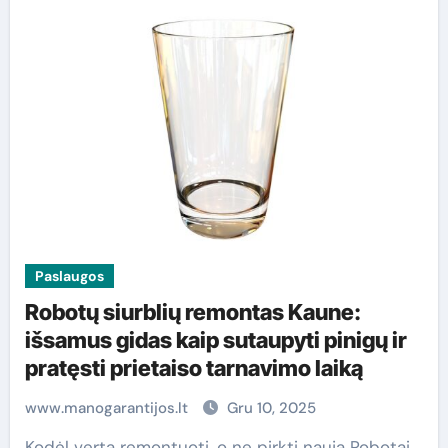
Paslaugos
Robotų siurblių remontas Kaune:
išsamus gidas kaip sutaupyti pinigų ir
pratęsti prietaiso tarnavimo laiką
www.manogarantijos.lt
Gru 10, 2025
Kodėl verta remontuoti, o ne pirkti naują Robotai