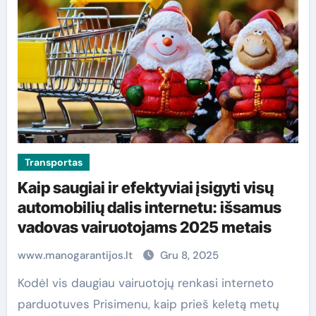
Transportas
Kaip saugiai ir efektyviai įsigyti visų
automobilių dalis internetu: išsamus
vadovas vairuotojams 2025 metais
www.manogarantijos.lt
Gru 8, 2025
Kodėl vis daugiau vairuotojų renkasi interneto
parduotuves Prisimenu, kaip prieš keletą metų