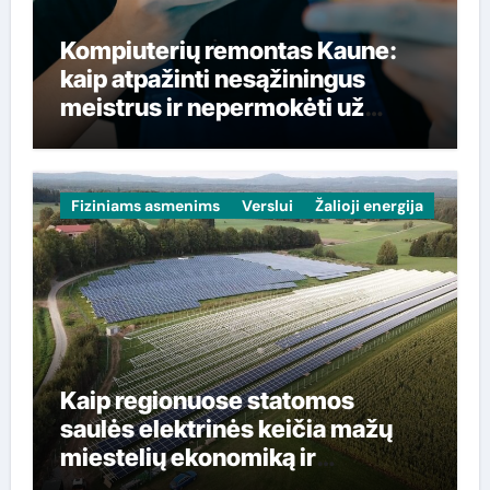
Kompiuterių remontas Kaune:
kaip atpažinti nesąžiningus
meistrus ir nepermokėti už
paslaugas
Fiziniams asmenims
Verslui
Žalioji energija
Kaip regionuose statomos
saulės elektrinės keičia mažų
miestelių ekonomiką ir
gyventojų sąskaitas