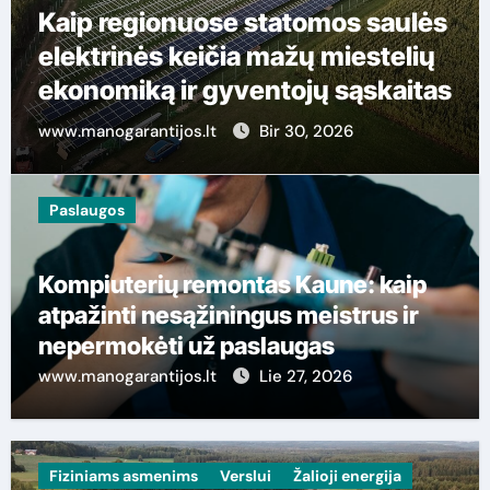
Futbolo taktika: kaip skaityti
žaidimą ir geriau jį suprasti
www.manogarantijos.lt
Geg 30, 2026
Paslaugos
Kompiuterių remontas Kaune: kaip
atpažinti nesąžiningus meistrus ir
nepermokėti už paslaugas
www.manogarantijos.lt
Lie 27, 2026
Fiziniams asmenims
Verslui
Žalioji energija