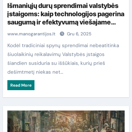
Išmaniųjų durų sprendimai valstybės
įstaigoms: kaip technologijos pagerina
saugumą ir efektyvumą viešajame
sektoriuje
www.manogarantijos.lt
Gru 6, 2025
Kodėl tradiciniai spynų sprendimai nebeatitinka
šiuolaikinių reikalavimų Valstybės įstaigos
šiandien susiduria su iššūkiais, kurių prieš
dešimtmetį niekas net…
Read More