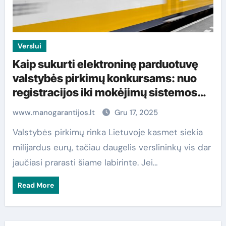
Verslui
Kaip sukurti elektroninę parduotuvę
valstybės pirkimų konkursams: nuo
registracijos iki mokėjimų sistemos
integravimo
www.manogarantijos.lt
Gru 17, 2025
Valstybės pirkimų rinka Lietuvoje kasmet siekia
milijardus eurų, tačiau daugelis verslininkų vis dar
jaučiasi prarasti šiame labirinte. Jei…
Read More