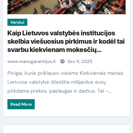
Verslui
Kaip Lietuvos valstybės institucijos
skelbia viešuosius pirkimus ir kodėl tai
svarbu kiekvienam mokesčių
mokėtojui
www.manogarantijos.lt
Gru 11, 2025
Pinigai, kurie priklauso visiems Kiekvienais metais
Lietuvos valstybė išleidžia milijardus eurų
pirkdama prekes, paslaugas ir darbus. Tai –…
Read More