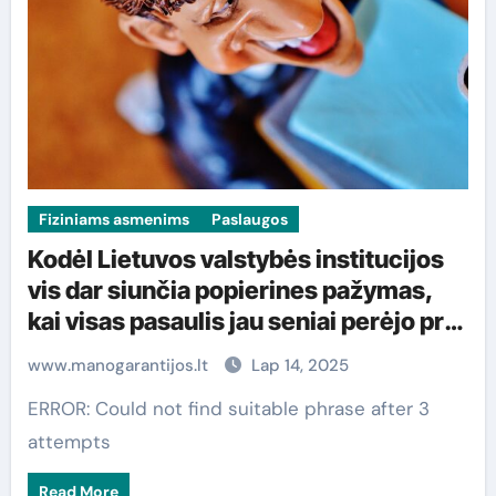
Fiziniams asmenims
Paslaugos
Kodėl Lietuvos valstybės institucijos
vis dar siunčia popierines pažymas,
kai visas pasaulis jau seniai perėjo prie
skaitmeninių sprendimų
www.manogarantijos.lt
Lap 14, 2025
ERROR: Could not find suitable phrase after 3
attempts
Read More