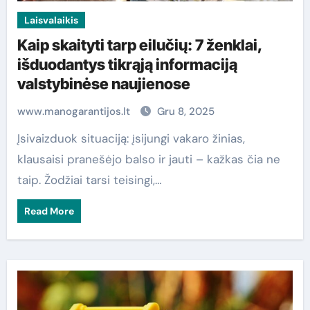
Laisvalaikis
Kaip skaityti tarp eilučių: 7 ženklai,
išduodantys tikrąją informaciją
valstybinėse naujienose
www.manogarantijos.lt
Gru 8, 2025
Įsivaizduok situaciją: įsijungi vakaro žinias,
klausaisi pranešėjo balso ir jauti – kažkas čia ne
taip. Žodžiai tarsi teisingi,…
Read More