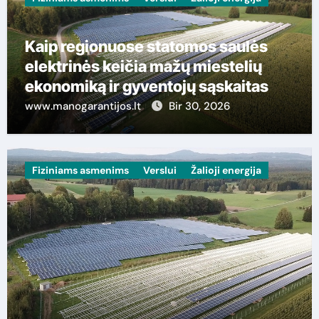
Kaip regionuose statomos saulės
elektrinės keičia mažų miestelių
ekonomiką ir gyventojų sąskaitas
www.manogarantijos.lt
Bir 30, 2026
Laisvalaikis
Sportas