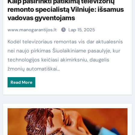
Kaip pasirinkti patikimą televizorių
remonto specialistą Vilniuje: išsamus
vadovas gyventojams
www.manogarantijos.lt
Lap 15, 2025
Kodėl televizoriaus remontas vis dar aktualesnis
nei naujo pirkimas Šiuolaikiniame pasaulyje, kur
technologijos keičiasi akimirksniu, daugelis
žmonių automatiškai…
Read More