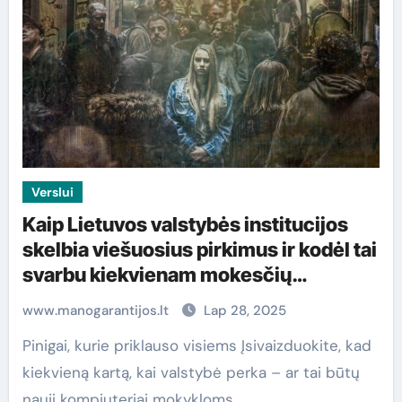
Verslui
Kaip Lietuvos valstybės institucijos
skelbia viešuosius pirkimus ir kodėl tai
svarbu kiekvienam mokesčių
mokėtojui
www.manogarantijos.lt
Lap 28, 2025
Pinigai, kurie priklauso visiems Įsivaizduokite, kad
kiekvieną kartą, kai valstybė perka – ar tai būtų
nauji kompiuteriai mokykloms,…