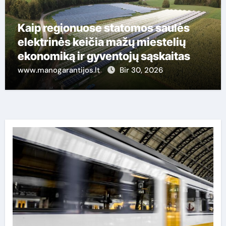
Kaip regionuose statomos saulės
elektrinės keičia mažų miestelių
ekonomiką ir gyventojų sąskaitas
www.manogarantijos.lt
Bir 30, 2026