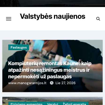
Skip
to
Valstybės naujienos
content
Apie viską garantuotai
Paslaugos
Kompiuterių remontas Kaune: kaip
atpažinti nesąžiningus meistrus ir
nepermokėti už paslaugas
www.manogarantijos.lt
Lie 27, 2026
Fiziniams asmenims
Verslui
Žalioji energija