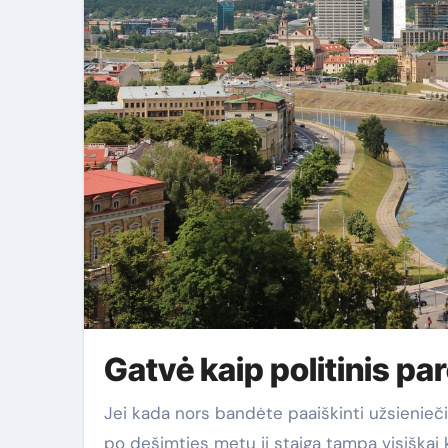
Gatvė kaip politinis pa
Jei kada nors bandėte paaiškinti užsieniečiui, kodėl Vilniuje yra gatvė, pavadinta vieno žmogaus vardu, o
po dešimties metų ji staiga tampa visiškai ki