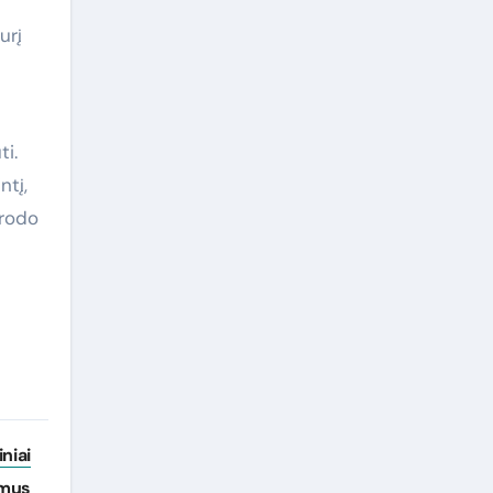
urį
ti.
ntį,
trodo
iniai
imus