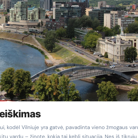
reiškimas
tu vardu – žinote, kokia tai kebli situacija. Nes iš tikrųjų