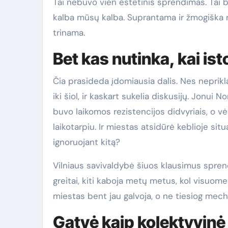
Tai nebuvo vien estetinis sprendimas. Tai b
kalba mūsų kalba. Suprantama ir žmogiška r
trinama.
Bet kas nutinka, kai is
Čia prasideda įdomiausia dalis. Nes neprikl
iki šiol, ir kaskart sukelia diskusijų. Jonui 
buvo laikomos rezistencijos didvyriais, o vė
laikotarpiu. Ir miestas atsidūrė keblioje si
ignoruojant kitą?
Vilniaus savivaldybė šiuos klausimus sprendž
greitai, kiti kaboja metų metus, kol visuomenė
miestas bent jau galvoja, o ne tiesiog mecha
Gatvė kaip kolektyvinė