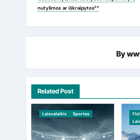
įrašų
nutylimos ar iškraipytos**
By
www
Related Post
Laisvalaikis
Sportas
Fiz
Lai