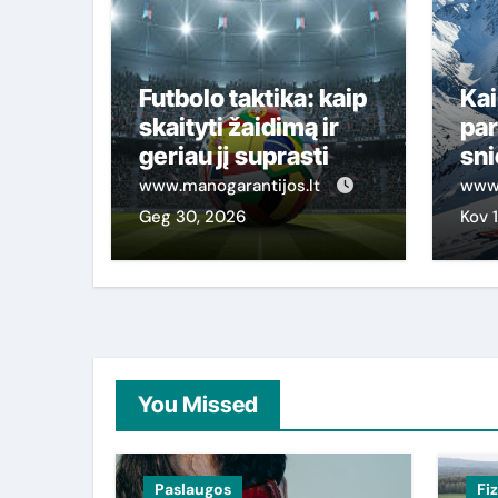
Futbolo taktika: kaip
Kai
skaityti žaidimą ir
par
geriau jį suprasti
sni
se
www.manogarantijos.lt
www.
gal
Geg 30, 2026
Kov 
pri
You Missed
Paslaugos
Fi