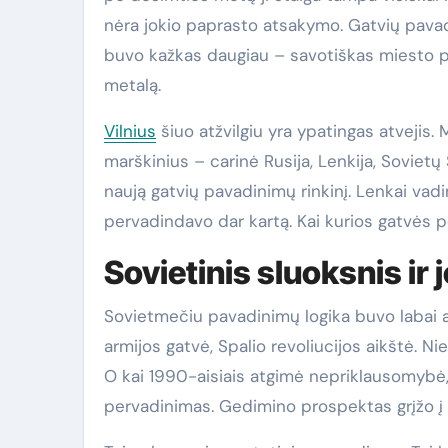
nėra jokio paprasto atsakymo. Gatvių pavad
buvo kažkas daugiau – savotiškas miesto poli
metalą.
Vilnius
šiuo atžvilgiu yra ypatingas atvejis. 
marškinius – carinė Rusija, Lenkija, Soviet
naują gatvių pavadinimų rinkinį. Lenkai vadi
pervadindavo dar kartą. Kai kurios gatvės p
Sovietinis sluoksnis ir
Sovietmečiu pavadinimų logika buvo labai a
armijos gatvė, Spalio revoliucijos aikštė. Ni
O kai 1990-aisiais atgimė nepriklausomybė,
pervadinimas. Gedimino prospektas grįžo į 