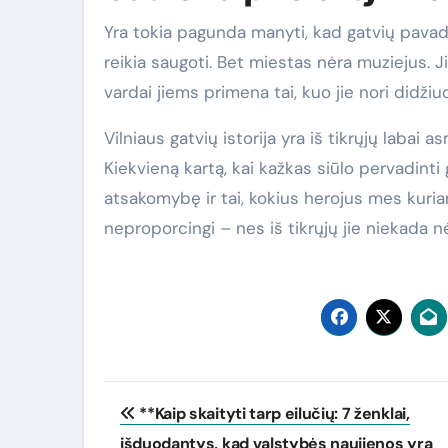
Yra tokia pagunda manyti, kad gatvių pavadin
reikia saugoti. Bet miestas nėra muziejus. Jis
vardai jiems primena tai, kuo jie nori didžiuo
Vilniaus gatvių istorija yra iš tikrųjų labai
Kiekvieną kartą, kai kažkas siūlo pervadinti 
atsakomybę ir tai, kokius herojus mes kuriam
neproporcingi – nes iš tikrųjų jie niekada nė
Navigacija
**Kaip skaityti tarp eilučių: 7 ženklai,
tarp
išduodantys, kad valstybės naujienos yra