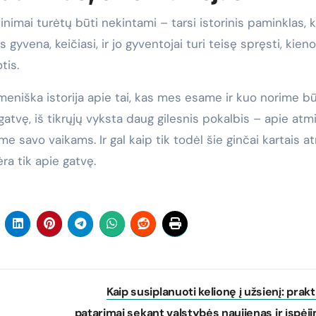
imai turėtų būti nekintami – tarsi istorinis paminklas, k
 gyvena, keičiasi, ir jo gyventojai turi teisę spręsti, kieno
tis.
 asmeniška istorija apie tai, kas mes esame ir kuo norime bū
gatvę, iš tikrųjų vyksta daug gilesnis pokalbis – apie atmi
e savo vaikams. Ir gal kaip tik todėl šie ginčai kartais a
ra tik apie gatvę.
Kaip susiplanuoti kelionę į užsienį: prakt
patarimai sekant valstybės naujienas ir įspėj