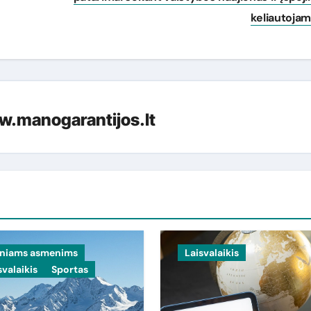
keliautoja
.manogarantijos.lt
iniams asmenims
Laisvalaikis
svalaikis
Sportas