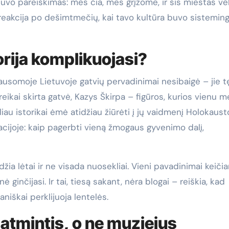
uvo pareiškimas: mes čia, mes grįžome, ir šis miestas vė
eakcija po dešimtmečių, kai tavo kultūra buvo sisteming
torija komplikuojasi?
ausomoje Lietuvoje gatvių pervadinimai nesibaigė – jie t
Noreikai skirta gatvė, Kazys Škirpa – figūros, kurios vienu 
liau istorikai ėmė atidžiau žiūrėti į jų vaidmenį Holokaust
tuacijoje: kaip pagerbti vieną žmogaus gyvenimo dalį,
ia lėtai ir ne visada nuosekliai. Vieni pavadinimai keiči
 ginčijasi. Ir tai, tiesą sakant, nėra blogai – reiškia, kad
niškai perklijuoja lentelės.
 atmintis, o ne muziejus