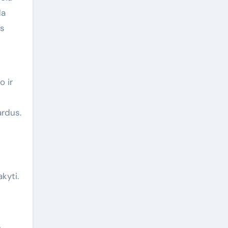
da
ės
o ir
ardus.
kyti.