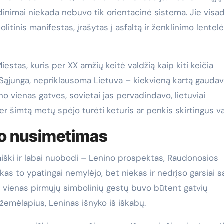
inimai niekada nebuvo tik orientacinė sistema. Jie visa
tinis manifestas, įrašytas į asfaltą ir ženklinimo lentel
Miestas, kuris per XX amžių keitė valdžią kaip kiti keičia
ų Sąjunga, nepriklausoma Lietuva – kiekvieną kartą gaudav
no vienas gatves, sovietai jas pervadindavo, lietuviai
er šimtą metų spėjo turėti keturis ar penkis skirtingus v
 jo nusimetimas
iški ir labai nuobodi – Lenino prospektas, Raudonosios
ekas to ypatingai nemylėjo, bet niekas ir nedrįso garsiai sa
 vienas pirmųjų simbolinių gestų buvo būtent gatvių
žemėlapius, Leninas išnyko iš iškabų.