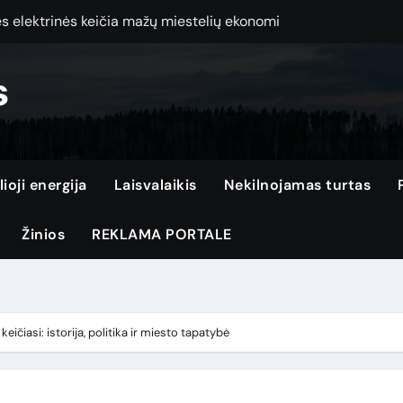
dimą ir geriau jį suprasti
ojo ryšio planą ir nepermokėti: praktinis vadovas lietuviams
s
etaus nuotekų sistemą privačiam namui: nuo drenažo iki valymo 
ymas Klaipėdoje verta patikėti tik profesionalams: ką būtina žin
r snieglenčius prieš sezoną: vaškavimo, galandinimo ir priežiū
lioji energija
Laisvalaikis
Nekilnojamas turtas
enį: praktiniai patarimai sekant valstybės naujienas ir įspėjim
Žinios
REKLAMA PORTALE
 remontas gali anuliuoti jūsų draudimo išmoką: ką būtina žinot
rantijos laikotarpiu: kokios teisės jus gina ir kaip jomis pas
ip atpažinti nesąžiningus meistrus ir nepermokėti už paslaug
eičiasi: istorija, politika ir miesto tapatybė