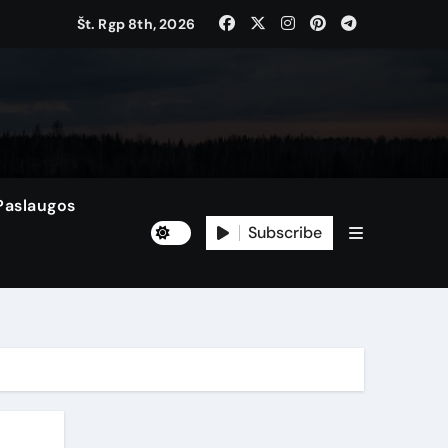
Št. Rgp 8th, 2026
įrenginių
oti prieš kreipiantis į servisą
ros vadovas
Paslaugos
us keliautojams
Subscribe
i prieš imantis įrankių
inaudoti
as